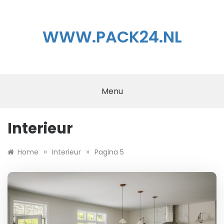
Ga
naar
de
WWW.PACK24.NL
inhoud
Menu
Interieur
»
»
Home
Interieur
Pagina 5