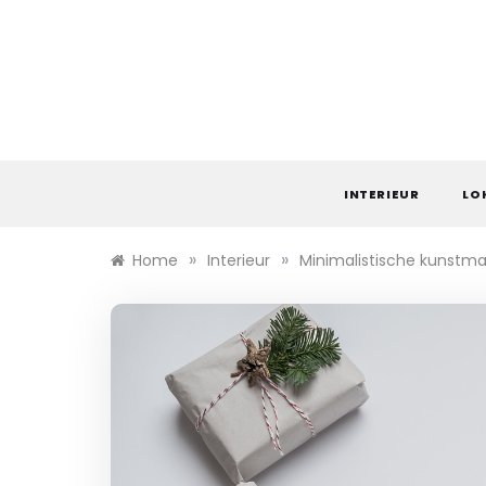
Ga
naar
de
inhoud
INTERIEUR
LO
»
»
Home
Interieur
Minimalistische kunstmat