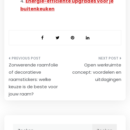
Energie-efficiënte upgrades voor je
buitenkeuken
Bericht
Zonwerende raamfolie
Open werkruimte
navigatie
of decoratieve
concept: voordelen en
raamstickers: welke
uitdagingen
keuze is de beste voor
jouw raam?
Zoeken