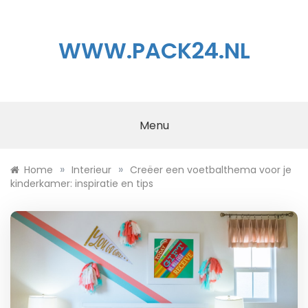
Ga
naar
de
WWW.PACK24.NL
inhoud
Menu
»
»
Home
Interieur
Creëer een voetbalthema voor je
kinderkamer: inspiratie en tips