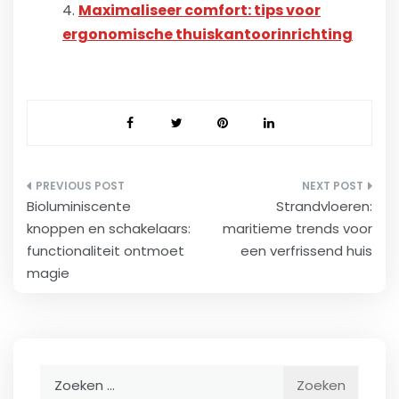
Maximaliseer comfort: tips voor
ergonomische thuiskantoorinrichting
Bericht
Bioluminiscente
Strandvloeren:
navigatie
knoppen en schakelaars:
maritieme trends voor
functionaliteit ontmoet
een verfrissend huis
magie
Zoeken
naar: