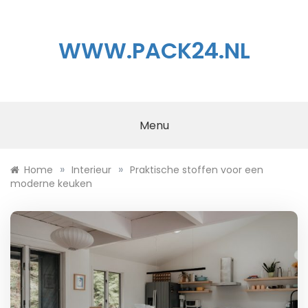
Ga
naar
de
WWW.PACK24.NL
inhoud
Menu
»
»
Home
Interieur
Praktische stoffen voor een
moderne keuken