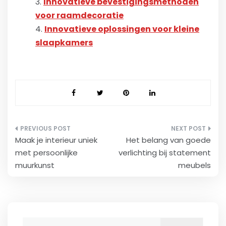
Innovatieve bevestigingsmethoden
voor raamdecoratie
Innovatieve oplossingen voor kleine
slaapkamers
Bericht
Maak je interieur uniek
Het belang van goede
navigatie
met persoonlijke
verlichting bij statement
muurkunst
meubels
Zoeken