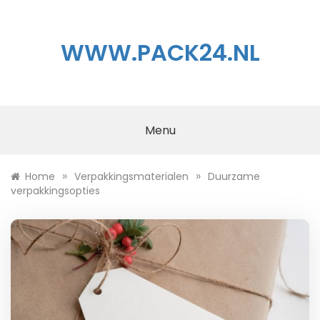
Ga
naar
de
WWW.PACK24.NL
inhoud
Menu
»
»
Home
Verpakkingsmaterialen
Duurzame
verpakkingsopties