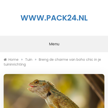
Ga
naar
de
WWW.PACK24.NL
inhoud
Menu
»
»
Home
Tuin
Breng de charme van boho chic in je
tuininrichting