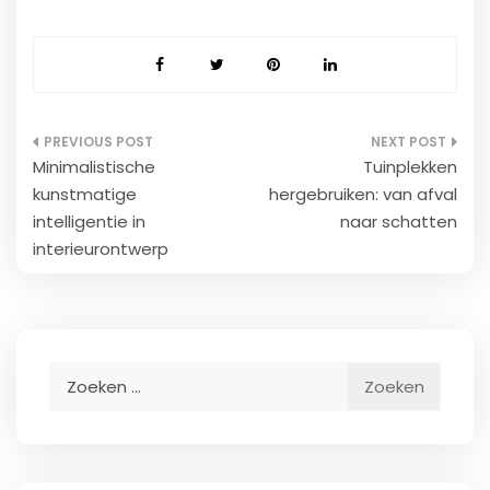
Bericht
Minimalistische
Tuinplekken
navigatie
kunstmatige
hergebruiken: van afval
intelligentie in
naar schatten
interieurontwerp
Zoeken
naar: